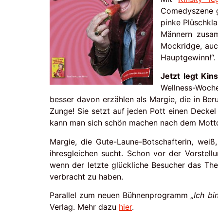
Comedyszene ge
pinke Plüschkla
Männern zusam
Mockridge, auch
Hauptgewinn!“.
Jetzt legt Kin
Wellness-Woch
besser davon erzählen als Margie, die in Ber
Zunge! Sie setzt auf jeden Pott einen Decke
kann man sich schön machen nach dem Motto: 
Margie, die Gute-Laune-Botschafterin, weiß,
ihresgleichen sucht. Schon vor der Vorstell
wenn der letzte glückliche Besucher das The
verbracht zu haben.
Parallel zum neuen Bühnenprogramm
„Ich b
Verlag. Mehr dazu
hier
.