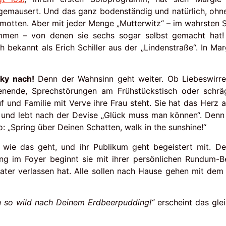
mausert. Und das ganz bodenständig und natürlich, ohne
motten. Aber mit jeder Menge „Mutterwitz“ – im wahrsten 
men – von denen sie sechs sogar selbst gemacht hat! 
 bekannt als Erich Schiller aus der „Lindenstraße“. In Ma
sky nach!
Denn der Wahnsinn geht weiter. Ob Liebeswirren
enende, Sprechstörungen am Frühstückstisch oder schrä
uf und Familie mit Verve ihre Frau steht. Sie hat das Herz 
l und lebt nach der Devise „Glück muss man können“. Denn 
„Spring über Deinen Schatten, walk in the sunshine!“
 wie das geht, und ihr Publikum geht begeistert mit. De
ung im Foyer beginnt sie mit ihrer persönlichen Rundum-
ater verlassen hat. Alle sollen nach Hause gehen mit dem
in so wild nach Deinem Erdbeerpudding!“
erscheint das gle